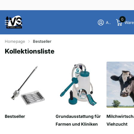
0
Anmelden
Ware
Homepage
Bestseller
Kollektionsliste
Bestseller
Grundausstattung für
Milchwirtsch
Farmen und Kliniken
Viehzucht