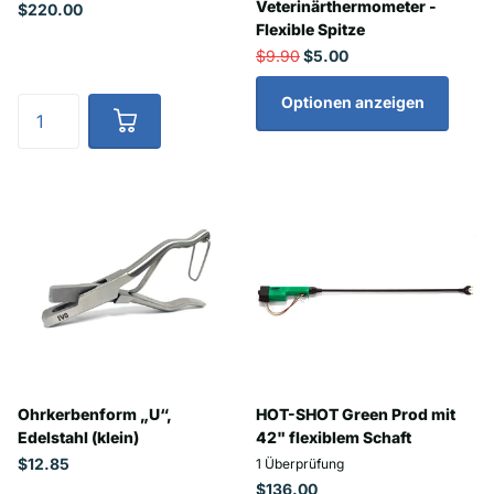
Veterinärthermometer -
$220.00
Flexible Spitze
$9.90
$5.00
Optionen anzeigen
Ohrkerbenform „U“,
HOT-SHOT Green Prod mit
Edelstahl (klein)
42" flexiblem Schaft
$12.85
1
Überprüfung
$136.00