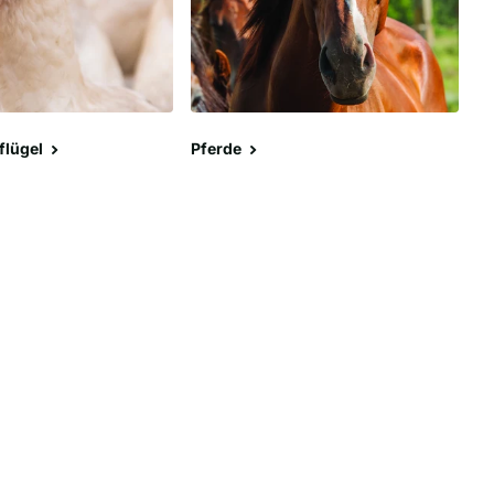
flügel
Pferde