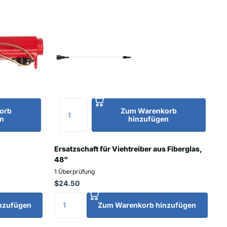
orb
Zum Warenkorb
n
hinzufügen
Ersatzschaft für Viehtreiber aus Fiberglas,
48"
1
Überprüfung
$24.50
nzufügen
Zum Warenkorb hinzufügen