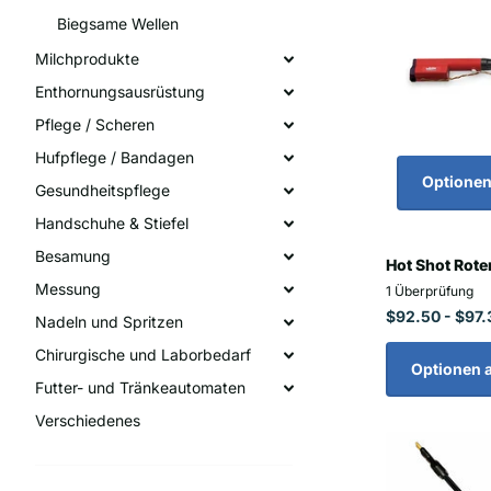
Biegsame Wellen
Milchprodukte
Enthornungsausrüstung
Pflege / Scheren
Hufpflege / Bandagen
Optionen
Gesundheitspflege
Handschuhe & Stiefel
Besamung
Hot Shot Roter
Messung
1
Überprüfung
$92.50
- $97.
Nadeln und Spritzen
Chirurgische und Laborbedarf
Optionen 
Futter- und Tränkeautomaten
Verschiedenes