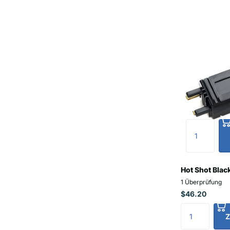
Hot Shot Blac
1
Überprüfung
$46.20
Z