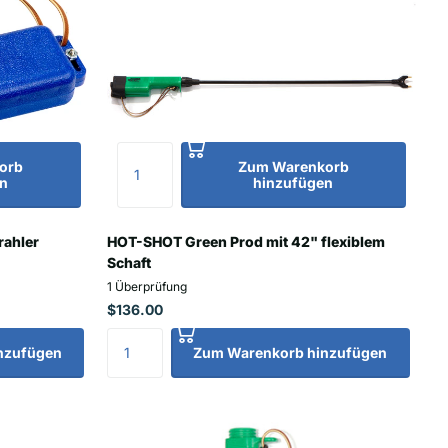
orb
Zum Warenkorb
n
hinzufügen
rahler
HOT-SHOT Green Prod mit 42" flexiblem
Schaft
1
Überprüfung
$136.00
nzufügen
Zum Warenkorb hinzufügen