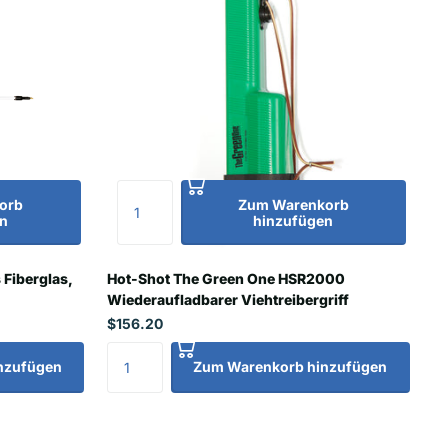
orb
Zum Warenkorb
n
hinzufügen
 Fiberglas,
Hot-Shot The Green One HSR2000
Wiederaufladbarer Viehtreibergriff
$156.20
nzufügen
Zum Warenkorb hinzufügen