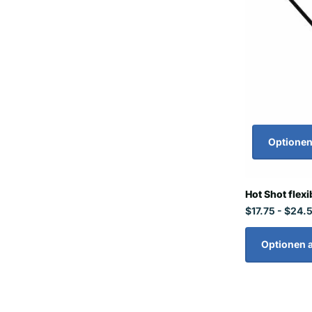
Optionen
Hot Shot flexi
$17.75
- $24.
Optionen 