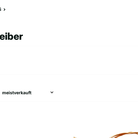
S
eiber