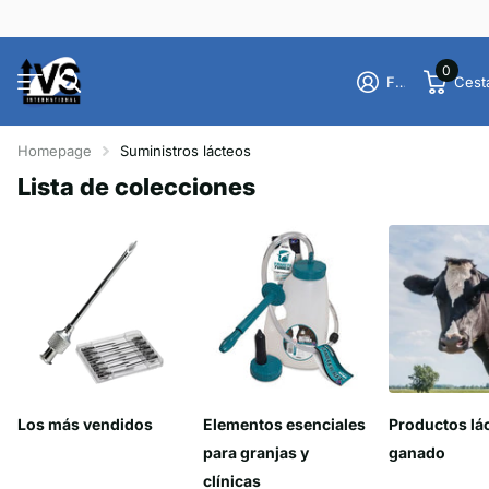
0
Firme en el registro
Cest
Homepage
Suministros lácteos
Lista de colecciones
Los más vendidos
Elementos esenciales
Productos lá
para granjas y
ganado
clínicas