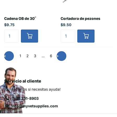
Cadena OB de 30˝
Cortadora de pezones
$9.75
$9.50
1
2
3
…
6
Servicio al cliente
¡Contáctanos si necesitas ayuda!
(515) 331-8903
info@myvetsupplies.com