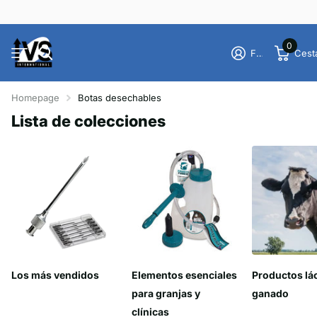
0
Firme en el registro
Cest
Homepage
Botas desechables
Lista de colecciones
Los más vendidos
Elementos esenciales
Productos lá
para granjas y
ganado
clínicas