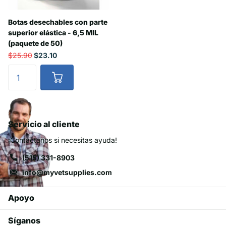
Botas desechables con parte
superior elástica - 6,5 MIL
(paquete de 50)
$25.90
$23.10
Servicio al cliente
¡Contáctanos si necesitas ayuda!
(515) 331-8903
info@myvetsupplies.com
Apoyo
Síganos