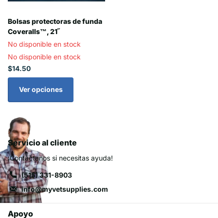
Bolsas protectoras de funda
Coveralls™, 21˝
No disponible en stock
No disponible en stock
$14.50
Ver opciones
Servicio al cliente
¡Contáctanos si necesitas ayuda!
(515) 331-8903
info@myvetsupplies.com
Apoyo