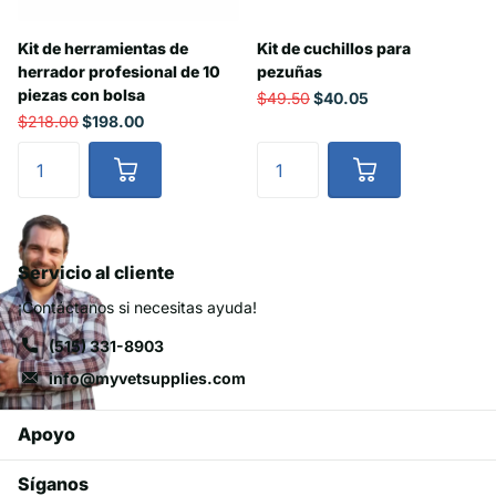
Kit de herramientas de
Kit de cuchillos para
herrador profesional de 10
pezuñas
piezas con bolsa
$49.50
$40.05
$218.00
$198.00
Servicio al cliente
¡Contáctanos si necesitas ayuda!
(515) 331-8903
info@myvetsupplies.com
Apoyo
Síganos