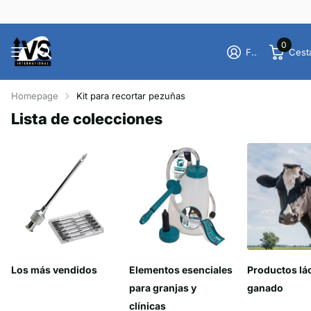
0
Firme en el registro
Cest
Homepage
Kit para recortar pezuñas
Lista de colecciones
Los más vendidos
Elementos esenciales
Productos lá
para granjas y
ganado
clínicas